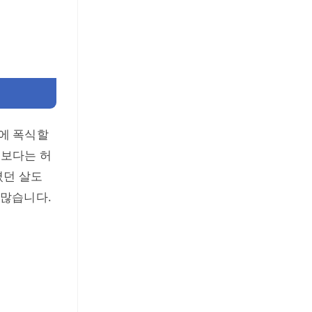
녁에 폭식할
일보다는 허
졌던 살도
 많습니다.