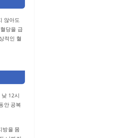
지 않아도
 혈당을 급
상적인 혈
낮 12시
랫동안 공복
지방을 몸