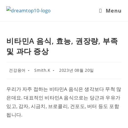
Skip
Menu
to
content
비타민A 음식, 효능, 권장량, 부족
및 과다 증상
Post
Post
Post
건강용어
Smith.K
2023년 08월 20일
category:
author:
published:
우리가 자주 접하는 비타민A 음식은 생각보다 무척 많
은데요. 대표적인 비타민A 음식으로는 당근과 우유가
있고, 감자, 시금치, 브로콜리, 건포도, 버터 등도 포함
됩니다.